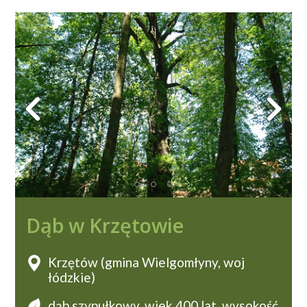
Dąb w Krzętowie
Krzętów (gmina Wielgomłyny, woj
łódzkie)
dąb szypułkowy, wiek 400 lat, wysokość