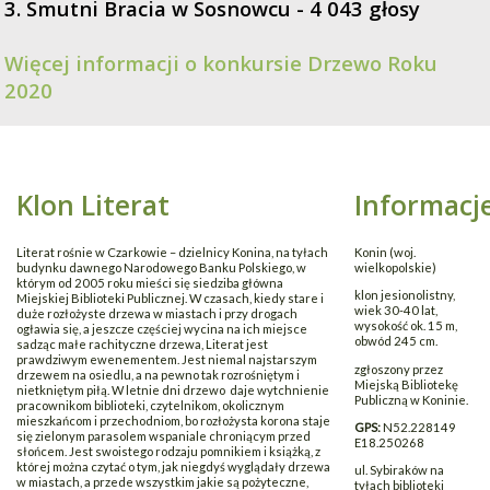
3. Smutni Bracia w Sosnowcu - 4 043 głosy
Więcej informacji o konkursie Drzewo Roku
2020
Klon Literat
Informacj
Literat rośnie w Czarkowie – dzielnicy Konina, na tyłach
Konin (woj.
budynku dawnego Narodowego Banku Polskiego, w
wielkopolskie)
którym od 2005 roku mieści się siedziba główna
klon jesionolistny,
Miejskiej Biblioteki Publicznej. W czasach, kiedy stare i
wiek 30-40 lat,
duże rozłożyste drzewa w miastach i przy drogach
wysokość ok. 15 m,
ogławia się, a jeszcze częściej wycina na ich miejsce
obwód 245 cm.
sadząc małe rachityczne drzewa, Literat jest
prawdziwym ewenementem. Jest niemal najstarszym
zgłoszony przez
drzewem na osiedlu, a na pewno tak rozrośniętym i
Miejską Bibliotekę
nietkniętym piłą. W letnie dni drzewo daje wytchnienie
Publiczną w Koninie.
pracownikom biblioteki, czytelnikom, okolicznym
mieszkańcom i przechodniom, bo rozłożysta korona staje
GPS:
N52.228149
się zielonym parasolem wspaniale chroniącym przed
E18.250268
słońcem. Jest swoistego rodzaju pomnikiem i książką, z
której można czytać o tym, jak niegdyś wyglądały drzewa
ul. Sybiraków na
w miastach, a przede wszystkim jakie są pożyteczne,
tyłach biblioteki