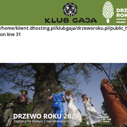
Warning
: mysqli::__construct(): (HY000/1045): Access
denied for user 'ais9qu_testdrze'@'109.95.159.68' (using
password: YES) in
/home/klient.dhosting.pl/klubgaja/drzeworoku.pl/public
on line
31