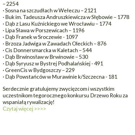
– 2254
· Sosna na szczudłach w Wełeczu – 2121
· Buk im. Tadeusza Andruszkiewicza w Słębowie – 1778
· Dąb z Lasu Kuźnickiego we Wrocławiu – 1774
· Lipa Sława w Porszewicach – 1196
· Dąb Franek w Sroczewie - 1097
· Brzoza Jadwiga w Zawadach Oleckich – 876
· Cis Donnersmarcka w Kaletach – 544
· Dąb Brwinosław w Brwinowie – 530
· Dąb Syryusz w Bystrej Podhalańskiej - 491
· GreenCis w Bydgoszczy – 229
· Dąb Powstańców w Murawinie k/Szczecna - 181
Serdecznie gratulujemy zwycięzcom i wszystkim
uczestnikom tegorocznego konkursu Drzewo Roku za
wspaniałą rywalizację!
Czytaj więcej >>>>